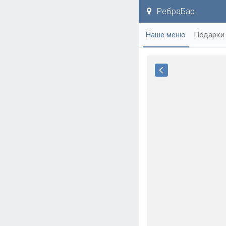
РебраБар
Наше меню
Подарки