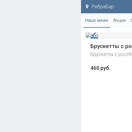
РебраБар
Наше меню
Акции
Брускетты с р
Брускетты с рост
460 руб.