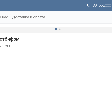
891662000
О нас
Доставка и оплата
остбифом
бифом